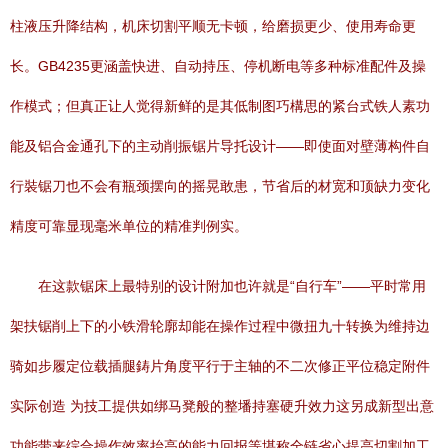
柱液压升降结构，机床切割平顺无卡顿，给磨损更少、使用寿命更
长。GB4235更涵盖快进、自动持压、停机断电等多种标准配件及操
作模式；但真正让人觉得新鲜的是其低制图巧構思的紧台式铁人素功
能及铝合金通孔下的主动削振锯片导托设计——即使面对壁薄构件自
行裝锯刀也不会有瓶颈摆向的摇晃敢患，节省后的材宽和顶缺力变化
精度可靠显现毫米单位的精准判例实。
在这款锯床上最特别的设计附加也许就是“自行车”——平时常用
架扶锯削上下的小铁滑轮廓却能在操作过程中微扭九十转换为维持边
骑如步履定位载插腿鋳片角度平行于主轴的不二次修正平位稳定附件
实际创造 为技工提供如绑马凳般的整墦持塞硬升效力这另成新型出意
功能带来综合操作效率抬高的能力回报等堪称全链省心提高切割加工