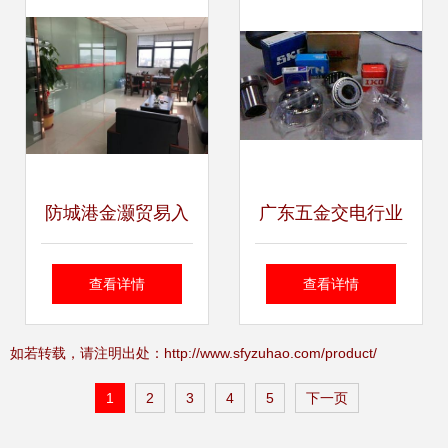
幕
防城港金灏贸易入
广东五金交电行业
驻口岸联检大楼 五
风向标 东莞安昂五
查看详情
查看详情
金交电领域再启新
金机电2025滚针轴
如若转载，请注明出处：http://www.sfyzuhao.com/product/
程
承高效供货方案
1
2
3
4
5
下一页