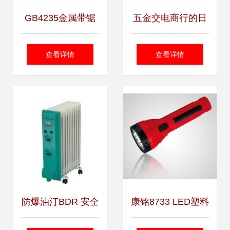
GB4235金属带锯
五金交电商行的日
床 卧式双立柱液压
常坚守与无限可能
查看详情
查看详情
设计的精密裁切之
选
防爆油汀BDR 安全
康铭8733 LED塑料